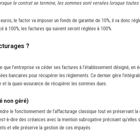
 lorsque le contrat se termine, les sommes sont versées lorsque toutes
euros, le factor va imposer un fonds de garantie de 10%, il va donc régl
ncé à 100%, les factures qui suivent seront réglées à 100%.
acturages ?
ire que l’entreprise va céder ses factures à l’établissement désigné, en
ées bancaires pour récupérer les règlements. Ce dernier gère l’intégra
se et la quasi-assurance de récupérer les sommes dues.
ié non géré)
dre le fonctionnement de l’affacturage classique tout en préservant la
’est-à-dire des créances avec la mention subrogative précisant qu’elles
ients et elle préserve la gestion de ces impayés.